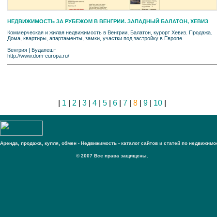
НЕДВИЖИМОСТЬ ЗА РУБЕЖОМ В ВЕНГРИИ. ЗАПАДНЫЙ БАЛАТОН, ХЕВИЗ
Коммерческая и жилая недвижимость в Венгрии, Балатон, курорт Хевиз. Продажа.
Дома, квартиры, апартаменты, замки, участки под застройку в Европе.
Венгрия
|
Будапешт
http://www.dom-europa.ru/
|
1
|
2
|
3
|
4
|
5
|
6
|
7
|
8
|
9
|
10
|
Аренда, продажа, купля, обмен - Недвижимость - каталог сайтов и статей по недвижимо
© 2007 Все права защищены.