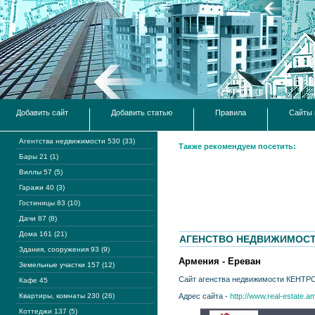
Добавить сайт
Добавить статью
Правила
Сайты 
Агентства недвижимости 530 (33)
Также рекомендуем посетить:
Бары 21 (1)
Виллы 57 (5)
Гаражи 40 (3)
Гостиницы 83 (10)
Дачи 87 (8)
Дома 161 (21)
АГЕНСТВО НЕДВИЖИМОСТ
Здания, сооружения 93 (9)
Армения - Ереван
Земельные участки 157 (12)
Сайт агенства недвижимости КЕНТРО
Кафе 45
Квартиры, комнаты 230 (26)
Адрес сайта -
http://www.real-estate.a
Коттеджи 137 (5)