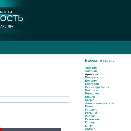
ИМОСТИ
ОСТЬ
 АРЕНДА
Выберите страну:
Австрия
Албания
Армения
Беларусь
Бельгия
Болгария
Великобритания
Венгрия
Германия
Греция
Грузия
Доминиканская рспб.
Египет
Израиль
Испания
Италия
Казахстан
Канада
Кипр
Латвия