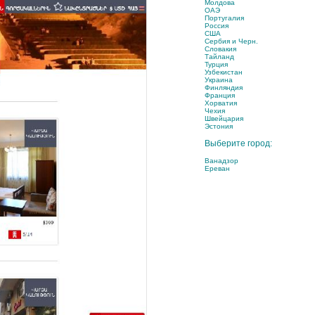
Молдова
ОАЭ
Португалия
Россия
США
Сербия и Черн.
Словакия
Тайланд
Турция
Узбекистан
Украина
Финляндия
Франция
Хорватия
Чехия
Швейцария
Эстония
Выберите город:
Ванадзор
Ереван