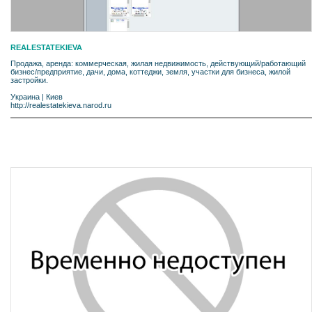
REALESTATEKIEVA
Продажа, аренда: коммерческая, жилая недвижимость, действующий/работающий
бизнес/предприятие, дачи, дома, коттеджи, земля, участки для бизнеса, жилой
застройки.
Украина
|
Киев
http://realestatekieva.narod.ru